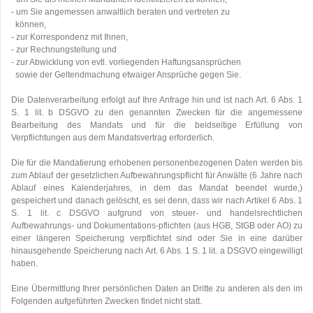
- um Sie angemessen anwaltlich beraten und vertreten zu
können,
- zur Korrespondenz mit Ihnen,
- zur Rechnungstellung und
- zur Abwicklung von evtl. vorliegenden Haftungsansprüchen
sowie der Geltendmachung etwaiger Ansprüche gegen Sie.
Die Datenverarbeitung erfolgt auf Ihre Anfrage hin und ist nach Art. 6 Abs. 1
S. 1 lit. b DSGVO zu den genannten Zwecken für die angemessene
Bearbeitung des Mandats und für die beidseitige Erfüllung von
Verpflichtungen aus dem Mandatsvertrag erforderlich.
Die für die Mandatierung erhobenen personenbezogenen Daten werden bis
zum Ablauf der gesetzlichen Aufbewahrungspflicht für Anwälte (6 Jahre nach
Ablauf eines Kalenderjahres, in dem das Mandat beendet wurde,)
gespeichert und danach gelöscht, es sei denn, dass wir nach Artikel 6 Abs. 1
S. 1 lit. c DSGVO aufgrund von steuer- und handelsrechtlichen
Aufbewahrungs- und Dokumentations-pflichten (aus HGB, StGB oder AO) zu
einer längeren Speicherung verpflichtet sind oder Sie in eine darüber
hinausgehende Speicherung nach Art. 6 Abs. 1 S. 1 lit. a DSGVO eingewilligt
haben.
Eine Übermittlung Ihrer persönlichen Daten an Dritte zu anderen als den im
Folgenden aufgeführten Zwecken findet nicht statt.