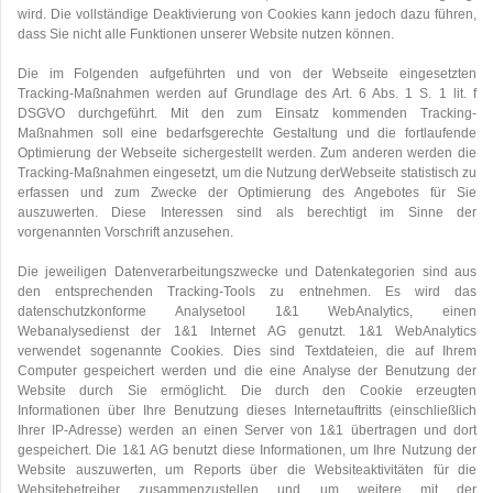
wird. Die vollständige Deaktivierung von Cookies kann jedoch dazu führen,
dass Sie nicht alle Funktionen unserer Website nutzen können.
Die im Folgenden aufgeführten und von der Webseite eingesetzten
Tracking-Maßnahmen werden auf Grundlage des Art. 6 Abs. 1 S. 1 lit. f
DSGVO durchgeführt. Mit den zum Einsatz kommenden Tracking-
Maßnahmen soll eine bedarfsgerechte Gestaltung und die fortlaufende
Optimierung der Webseite sichergestellt werden. Zum anderen werden die
Tracking-Maßnahmen eingesetzt, um die Nutzung derWebseite statistisch zu
erfassen und zum Zwecke der Optimierung des Angebotes für Sie
auszuwerten. Diese Interessen sind als berechtigt im Sinne der
vorgenannten Vorschrift anzusehen.
Die jeweiligen Datenverarbeitungszwecke und Datenkategorien sind aus
den entsprechenden Tracking-Tools zu entnehmen. Es wird das
datenschutzkonforme Analysetool 1&1 WebAnalytics, einen
Webanalysedienst der 1&1 Internet AG genutzt. 1&1 WebAnalytics
verwendet sogenannte Cookies. Dies sind Textdateien, die auf Ihrem
Computer gespeichert werden und die eine Analyse der Benutzung der
Website durch Sie ermöglicht. Die durch den Cookie erzeugten
Informationen über Ihre Benutzung dieses Internetauftritts (einschließlich
Ihrer IP-Adresse) werden an einen Server von 1&1 übertragen und dort
gespeichert. Die 1&1 AG benutzt diese Informationen, um Ihre Nutzung der
Website auszuwerten, um Reports über die Websiteaktivitäten für die
Websitebetreiber zusammenzustellen und um weitere mit der