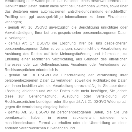
Verarbeitung oder Widerspruch, das Bestehen eines Beschwerderechts, die
Herkunft Ihrer Daten, sofern diese nicht bei uns erhoben wurden, sowie über
das Bestehen einer automatisierten Entscheidungsfindung einschließlich
Profiling und ggf. aussagekräftige Informationen zu deren Einzelheiten
verlangen;
- gemäß Art. 16 DSGVO unverzüglich die Berichtigung unrichtiger oder
Vervollständigung Ihrer bei uns gespeicherten personenbezogenen Daten
zu verlangen;
- gemäß Art. 17 DSGVO die Löschung Ihrer bei uns gespeicherten
personenbezogenen Daten zu verlangen, soweit nicht die Verarbeitung zur
Ausübung des Rechts auf freie Meinungsäußerung und Information, zur
Erfüllung einer rechtlichen Verpflichtung, aus Gründen des öffentlichen
Interesses oder zur Geltendmachung, Ausübung oder Verteidigung von
Rechtsansprüchen erforderlich ist;
- gemäß Art. 18 DSGVO die Einschränkung der Verarbeitung Ihrer
personenbezogenen Daten zu verlangen, soweit die Richtigkeit der Daten
von Ihnen bestritten wird, die Verarbeitung unrechtmäßig ist, Sie aber deren
Löschung ablehnen und wir die Daten nicht mehr benötigen, Sie jedoch
diese zur Geltendmachung, Ausübung oder Verteidigung von
Rechtsansprüchen benötigen oder Sie gemäß Art. 21 DSGVO Widerspruch
gegen die Verarbeitung eingelegt haben;
- gemäß Art. 20 DSGVO Ihr personenbezogenen Daten, die Sie uns
bereitgestellt haben, in einem strukturierten, gängigen und
maschinenlesbaren Format zu erhalten oder die Übermittlung an einen
anderen Verantwortlichen zu verlangen und